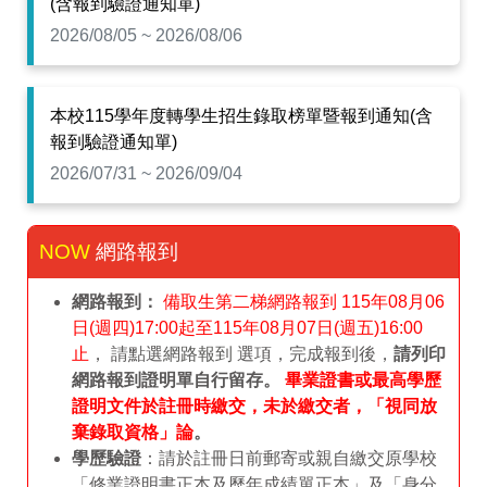
(含報到驗證通知單)
2026/08/05 ~ 2026/08/06
本校115學年度轉學生招生錄取榜單暨報到通知(含
報到驗證通知單)
2026/07/31 ~ 2026/09/04
網路報到
網路報到：
備取生第二梯
網路報到
115年08月06
日(週四)17:00
起至
115年08月07日(週五)16:00
止
， 請點選
網路報到
選項，完成報到後，
請列印
網路報到證明單自行留存。
畢業證書或最高學歷
證明文件於註冊時繳交，未於繳交者，「視同放
棄錄取資格」論
。
學歷驗證
：請於註冊日前郵寄或親自繳交原學校
「修業證明書正本及歷年成績單正本」及「身分