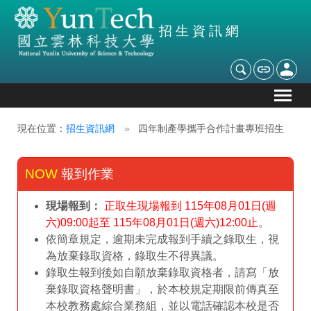
招生資訊網
現在位置：
招生資訊網
四年制產學攜手合作計畫專班招生
報到作業
現場報到：
正取生
現場報到
115年08月01日(週
六)09:00
起至
115年08月01日(週六)12:00
止
。
依簡章規定，逾期未完成報到手續之錄取生，視
為放棄錄取資格，錄取生不得異議。
錄取生報到後如自願放棄錄取資格者，請寫「放
棄錄取資格聲明書」，於本校規定期限前傳真至
本校教務處綜合業務組，並以電話確認本校是否