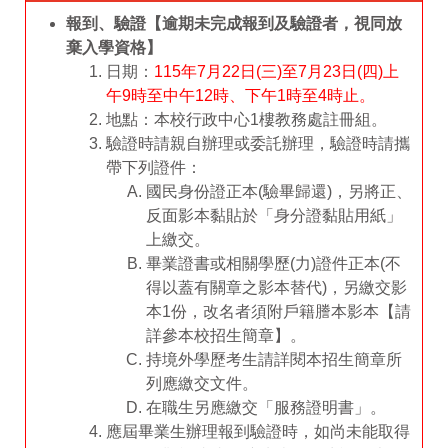
報到、驗證【逾期未完成報到及驗證者，視同放
棄入學資格】
日期：
115年7月22日(三)至7月23日(四)上
午9時至中午12時、下午1時至4時止。
地點：本校行政中心1樓教務處註冊組。
驗證時請親自辦理或委託辦理，驗證時請攜
帶下列證件：
國民身份證正本(驗畢歸還)，另將正、
反面影本黏貼於「身分證黏貼用紙」
上繳交。
畢業證書或相關學歷(力)證件正本(不
得以蓋有關章之影本替代)，另繳交影
本1份，改名者須附戶籍謄本影本【請
詳參本校招生簡章】。
持境外學歷考生請詳閱本招生簡章所
列應繳交文件。
在職生另應繳交「服務證明書」。
應屆畢業生辦理報到驗證時，如尚未能取得