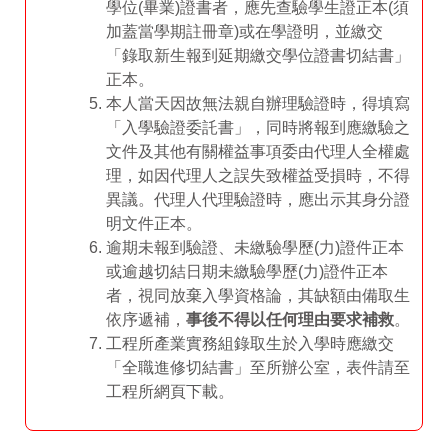
學位(畢業)證書者，應先查驗學生證正本(須
加蓋當學期註冊章)或在學證明，並繳交
「錄取新生報到延期繳交學位證書切結書」
正本。
本人當天因故無法親自辦理驗證時，得填寫
「入學驗證委託書」，同時將報到應繳驗之
文件及其他有關權益事項委由代理人全權處
理，如因代理人之誤失致權益受損時，不得
異議。代理人代理驗證時，應出示其身分證
明文件正本。
逾期未報到驗證、未繳驗學歷(力)證件正本
或逾越切結日期未繳驗學歷(力)證件正本
者，視同放棄入學資格論，其缺額由備取生
依序遞補，
事後不得以任何理由要求補救
。
工程所產業實務組錄取生於入學時應繳交
「全職進修切結書」至所辦公室，表件請至
工程所網頁下載。