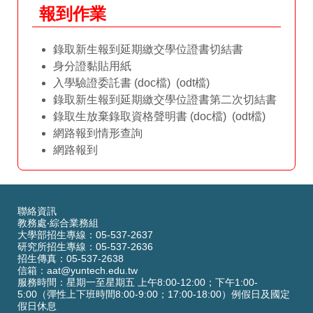
報到作業
錄取新生報到延期繳交學位證書切結書
身分證黏貼用紙
入學驗證委託書
(doc檔)
(odt檔)
錄取新生報到延期繳交學位證書第二次切結書
錄取生放棄錄取資格聲明書
(doc檔)
(odt檔)
網路報到情形查詢
網路報到
聯絡資訊
教務處‧綜合業務組
大學部招生專線：05-537-2637
研究所招生專線：05-537-2636
招生傳真：05-537-2638
信箱：
aat@yuntech.edu.tw
服務時間：星期一至星期五 上午8:00-12:00；下午1:00-
5:00（彈性上下班時間8:00-9:00；17:00-18:00）例假日及國定
假日休息