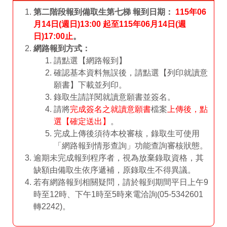
第二階段報到備取生第七梯
報到日期：
115年06
月14日(週日)13:00
起至
115年06月14日(週
日)17:00
止
。
網路報到方式：
請點選
【網路報到】
確認基本資料無誤後，請點選【列印就讀意
願書】下載並列印。
錄取生請詳閱就讀意願書並簽名。
請將
完成簽名之就讀意願書
檔案
上傳後，點
選【確定送出】
。
完成上傳後須待本校審核，錄取生可使用
「網路報到情形查詢」功能查詢審核狀態。
逾期未完成報到程序者，視為放棄錄取資格，其
缺額由備取生依序遞補，原錄取生不得異議。
若有網路報到相關疑問，請於報到期間平日上午9
時至12時、下午1時至5時來電洽詢(05-5342601
轉2242)。