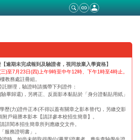
證【逾期未完成報到及驗證者，視同放棄入學資格】
日(三)至7月23日(四)上午9時至中午12時、下午1時至4時止。
1樓教務處註冊組。
委託辦理，驗證時請攜帶下列證件：
(驗畢歸還)，另將正、反面影本黏貼於「身分證黏貼用紙」
學歷(力)證件正本(不得以蓋有關章之影本替代)，另繳交影
須附戶籍謄本影本【請詳參本校招生簡章】。
請詳閱本招生簡章所列應繳交文件。
「服務證明書」。
驗證時，如尚未能取得學位(畢業)證書者，應先查驗學生證