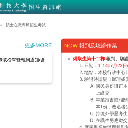
招生資訊網
碩士在職專班招生考試
更多MORE
報到及驗證作業
備取生第十二梯
報到、驗
錄取榜單暨報到通知(含
日期：
115年7月22
地點：本校行政中心
驗證時請親自辦理或
國民身份證正本
上繳交。
畢業證書或相關
本1份，改名者
持境外學歷考生
在職生另應繳交
應屆畢業生辦理報到