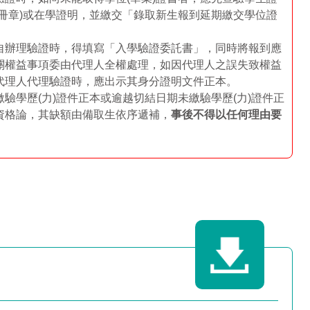
註冊章)或在學證明，並繳交「錄取新生報到延期繳交學位證
自辦理驗證時，得填寫「入學驗證委託書」，同時將報到應
關權益事項委由代理人全權處理，如因代理人之誤失致權益
代理人代理驗證時，應出示其身分證明文件正本。
驗學歷(力)證件正本或逾越切結日期未繳驗學歷(力)證件正
資格論，其缺額由備取生依序遞補，
事後不得以任何理由要