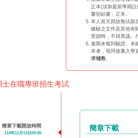
正本(須加蓋當學期
書切結書」正本。
本人當天因故無法親
繳驗之文件及其他有
受損時，不得異議。
逾期未報到驗證、未繳
本者，視同放棄入學
求補救
。
度碩士在職專班招生考試
簡章下載開放時間
簡章下載
114年11月13日09:00