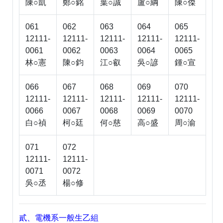
陳○凱
鄭○銘
葉○誠
盧○綱
陳○傑
061
062
063
064
065
12111-
12111-
12111-
12111-
12111-
0061
0062
0063
0064
0065
林○憲
陳○鈞
江○叡
吳○諺
鍾○宣
066
067
068
069
070
12111-
12111-
12111-
12111-
12111-
0066
0067
0068
0069
0070
白○禎
柯○廷
何○慈
高○盛
周○渝
071
072
12111-
12111-
0071
0072
吳○丞
楊○修
貳、電機系一般生乙組