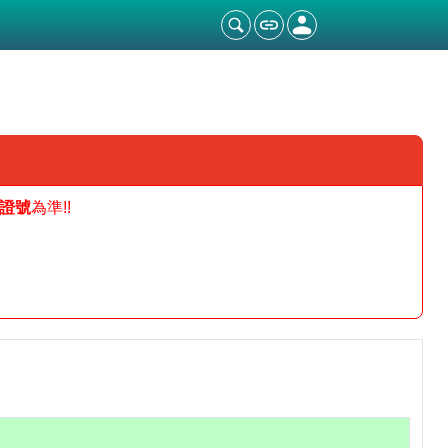
證號
為準!!