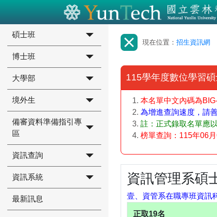
碩士班
現在位置：
招生資訊網
博士班
115學年度數位學習
大學部
境外生
本名單中文內碼為BI
為增進查詢速度，請善用瀏
備審資料準備指引專
註：正式錄取名單應
區
榜單查詢：115年06月0
資訊查詢
資訊管理系碩
資訊系統
壹、資管系在職專班資訊
最新訊息
正取19名